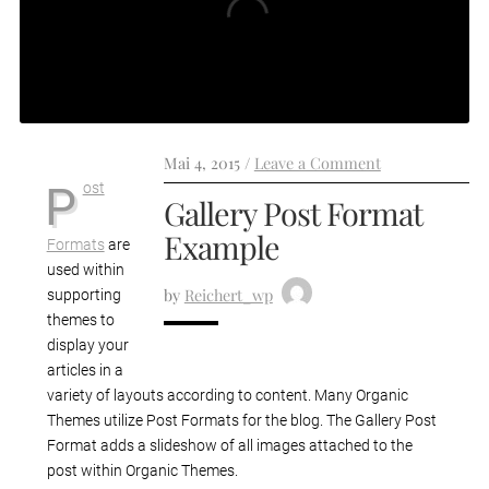
Mai 4, 2015 /
Leave a Comment
Post
Gallery Post Format
Example
Formats
are
used within
by
Reichert_wp
supporting
themes to
display your
articles in a
variety of layouts according to content. Many Organic
Themes utilize Post Formats for the blog. The Gallery Post
Format adds a slideshow of all images attached to the
post within Organic Themes.