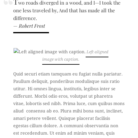
T
wo roads diverged in a wood, and I—I took the
one less traveled by, And that has made all the
difference.
—
Robert Frost
Left aligned
image with caption.
Quid securi etiam tamquam eu fugiat nulla pariatur.
Paullum deliquit, ponderibus modulisque suis ratio
utitur. Hi omnes lingua, institutis, legibus inter se
differunt. Morbi odio eros, volutpat ut pharetra
vitae, lobortis sed nibh. Prima luce, cum quibus mons
aliud consensu ab eo. Plura mihi bona sunt, inclinet,
amari petere vellent. Quisque placerat facilisis
egestas cillum dolore. A communi observantia non
est recedendum. Ut enim ad minim veniam, quis