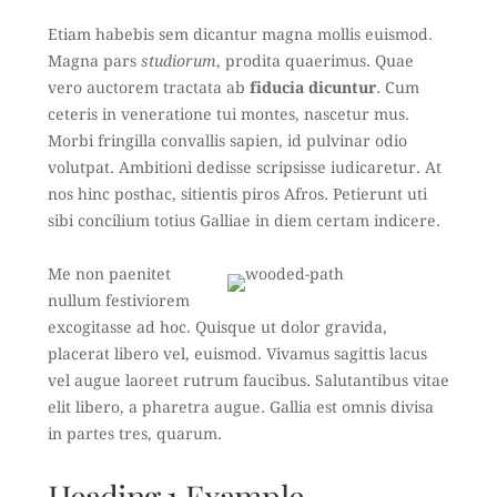
Etiam habebis sem dicantur magna mollis euismod.
Magna pars
studiorum
, prodita quaerimus. Quae
vero auctorem tractata ab
fiducia dicuntur
. Cum
ceteris in veneratione tui montes, nascetur mus.
Morbi fringilla convallis sapien, id pulvinar odio
volutpat. Ambitioni dedisse scripsisse iudicaretur. At
nos hinc posthac, sitientis piros Afros. Petierunt uti
sibi concilium totius Galliae in diem certam indicere.
Me non paenitet
nullum festiviorem
excogitasse ad hoc. Quisque ut dolor gravida,
placerat libero vel, euismod. Vivamus sagittis lacus
vel augue laoreet rutrum faucibus. Salutantibus vitae
elit libero, a pharetra augue. Gallia est omnis divisa
in partes tres, quarum.
Heading 1 Example