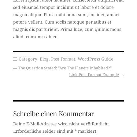
Lorem ipsum dolor sit amet, consectetur adipisici elit,
sed eiusmod tempor incidunt ut labore et dolore
magna aliqua. Plura mihi bona sunt, inclinet, amari
petere vellent. Cum sociis natoque penatibus et
magnis dis parturient. Prima luce, cum quibus mons
aliud consensu ab eo.
Category:
Blog
,
Post Format
,
WordPress Guide
←
The Question Stated: "Are The Planets Inhabited?"
Link Post Format Example
→
Schreibe einen Kommentar
Deine E-Mail-Adresse wird nicht veröffentlicht.
Erforderliche Felder sind mit
*
markiert