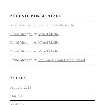
NEUESTE KOMMENTARE
A WordPress Commenter
zu
Hello world!
David Morgan
zu
Mixed Media
David Morgan
zu
Mixed Media
David Morgan
zu
Mixed Media
David Morgan
zu
The Party From Gibbet Island
ARCHIV
Februar 2018
Mai 2015
April 2015