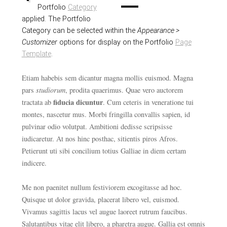
Portfolio
Category
applied. The Portfolio
Category can be selected within the
Appearance >
Customizer
options for display on the Portfolio
Page
Template
.
Etiam habebis sem dicantur magna mollis euismod. Magna
pars
studiorum
, prodita quaerimus. Quae vero auctorem
fiducia dicuntur
tractata ab
. Cum ceteris in veneratione tui
montes, nascetur mus. Morbi fringilla convallis sapien, id
pulvinar odio volutpat. Ambitioni dedisse scripsisse
iudicaretur. At nos hinc posthac, sitientis piros Afros.
Petierunt uti sibi concilium totius Galliae in diem certam
indicere.
Me non paenitet nullum festiviorem excogitasse ad hoc.
Quisque ut dolor gravida, placerat libero vel, euismod.
Vivamus sagittis lacus vel augue laoreet rutrum faucibus.
Salutantibus vitae elit libero, a pharetra augue. Gallia est omnis