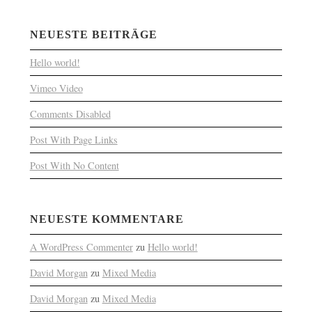
NEUESTE BEITRÄGE
Hello world!
Vimeo Video
Comments Disabled
Post With Page Links
Post With No Content
NEUESTE KOMMENTARE
A WordPress Commenter
zu
Hello world!
David Morgan
zu
Mixed Media
David Morgan
zu
Mixed Media