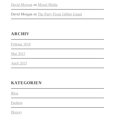
David Morgan
zu
Mixed Media
David Morgan
zu
The Party From Gibbet Island
ARCHIV
Februar 2018
Mai 2015
April 2015
KATEGORIEN
Blog
Fashion
History