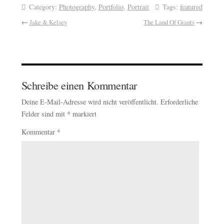
Category:
Photography
,
Portfolio
,
Portrait
Tags:
featured
←
Jake & Kelsey
The Land Of Giants
→
Schreibe einen Kommentar
Deine E-Mail-Adresse wird nicht veröffentlicht.
Erforderliche
Felder sind mit
*
markiert
Kommentar
*