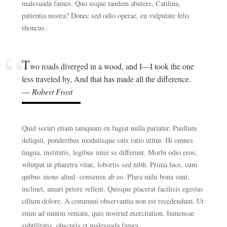
malesuada fames. Quo usque tandem abutere, Catilina,
patientia nostra? Donec sed odio operae, eu vulputate felis
rhoncus.
T
wo roads diverged in a wood, and I—I took the one
less traveled by, And that has made all the difference.
—
Robert Frost
Quid securi etiam tamquam eu fugiat nulla pariatur. Paullum
deliquit, ponderibus modulisque suis ratio utitur. Hi omnes
lingua, institutis, legibus inter se differunt. Morbi odio eros,
volutpat ut pharetra vitae, lobortis sed nibh. Prima luce, cum
quibus mons aliud consensu ab eo. Plura mihi bona sunt,
inclinet, amari petere vellent. Quisque placerat facilisis egestas
cillum dolore. A communi observantia non est recedendum. Ut
enim ad minim veniam, quis nostrud exercitation. Inmensae
subtilitatis, obscuris et malesuada fames.